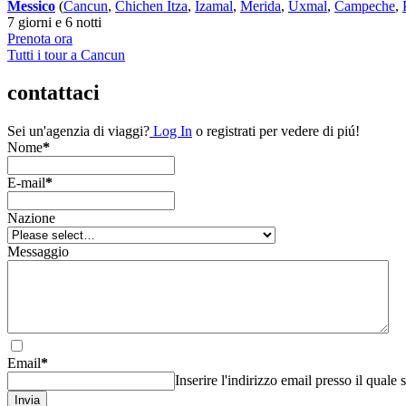
Messico
(
Cancun
,
Chichen Itza
,
Izamal
,
Merida
,
Uxmal
,
Campeche
,
7 giorni e 6 notti
Prenota ora
Tutti i tour a Cancun
contattaci
Sei un'agenzia di viaggi?
Log In
o registrati per vedere di piú!
Nome
*
E-mail
*
Nazione
Messaggio
Email
*
Inserire l'indirizzo email presso il quale
Invia