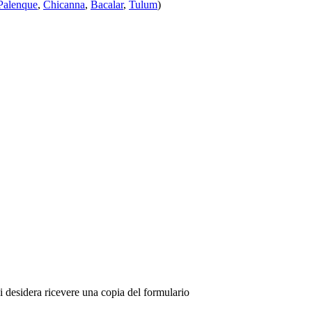
Palenque
,
Chicanna
,
Bacalar
,
Tulum
)
 si desidera ricevere una copia del formulario