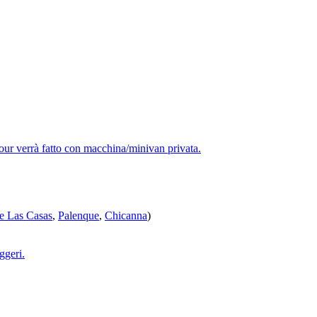
tour verrà fatto con macchina/minivan privata.
e Las Casas
,
Palenque
,
Chicanna
)
ggeri.