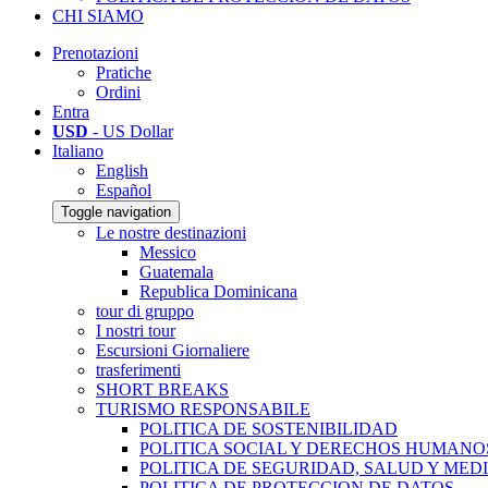
CHI SIAMO
Prenotazioni
Pratiche
Ordini
Entra
USD
- US Dollar
Italiano
English
Español
Toggle navigation
Le nostre destinazioni
Messico
Guatemala
Republica Dominicana
tour di gruppo
I nostri tour
Escursioni Giornaliere
trasferimenti
SHORT BREAKS
TURISMO RESPONSABILE
POLITICA DE SOSTENIBILIDAD
POLITICA SOCIAL Y DERECHOS HUMANO
POLITICA DE SEGURIDAD, SALUD Y MED
POLITICA DE PROTECCION DE DATOS