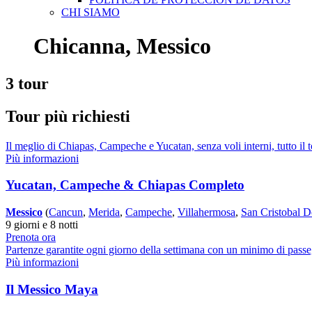
CHI SIAMO
Chicanna, Messico
3 tour
Tour più richiesti
Il meglio di Chiapas, Campeche e Yucatan, senza voli interni, tutto il 
Più informazioni
Yucatan, Campeche & Chiapas Completo
Messico
(
Cancun
,
Merida
,
Campeche
,
Villahermosa
,
San Cristobal D
9 giorni e 8 notti
Prenota ora
Partenze garantite ogni giorno della settimana con un minimo di passe
Più informazioni
Il Messico Maya