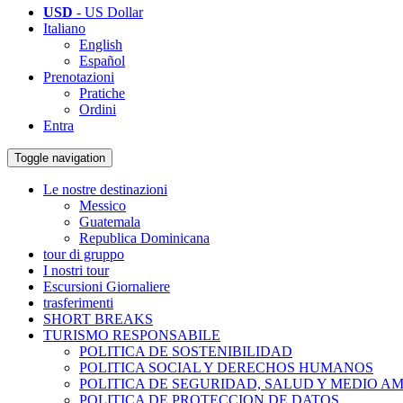
USD
- US Dollar
Italiano
English
Español
Prenotazioni
Pratiche
Ordini
Entra
Toggle navigation
Le nostre destinazioni
Messico
Guatemala
Republica Dominicana
tour di gruppo
I nostri tour
Escursioni Giornaliere
trasferimenti
SHORT BREAKS
TURISMO RESPONSABILE
POLITICA DE SOSTENIBILIDAD
POLITICA SOCIAL Y DERECHOS HUMANOS
POLITICA DE SEGURIDAD, SALUD Y MEDIO A
POLITICA DE PROTECCION DE DATOS