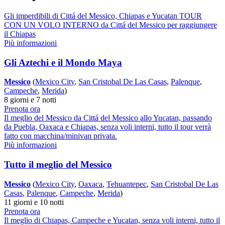
Gli imperdibili di Cittá del Messico, Chiapas e Yucatan TOUR
CON UN VOLO INTERNO da Cittá del Messico per raggiungere
il Chiapas
Più informazioni
Gli Aztechi e il Mondo Maya
Messico
(
Mexico City
,
San Cristobal De Las Casas
,
Palenque
,
Campeche
,
Merida
)
8 giorni e 7 notti
Prenota ora
Il meglio del Messico da Cittá del Messico allo Yucatan, passando
da Puebla, Oaxaca e Chiapas, senza voli interni, tutto il tour verrà
fatto con macchina/minivan privata.
Più informazioni
Tutto il meglio del Messico
Messico
(
Mexico City
,
Oaxaca
,
Tehuantepec
,
San Cristobal De Las
Casas
,
Palenque
,
Campeche
,
Merida
)
11 giorni e 10 notti
Prenota ora
Il meglio di Chiapas, Campeche e Yucatan, senza voli interni, tutto il