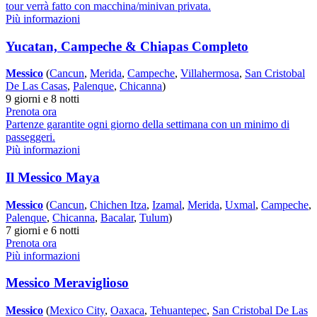
tour verrà fatto con macchina/minivan privata.
Più informazioni
Yucatan, Campeche & Chiapas Completo
Messico
(
Cancun
,
Merida
,
Campeche
,
Villahermosa
,
San Cristobal
De Las Casas
,
Palenque
,
Chicanna
)
9 giorni e 8 notti
Prenota ora
Partenze garantite ogni giorno della settimana con un minimo di
passeggeri.
Più informazioni
Il Messico Maya
Messico
(
Cancun
,
Chichen Itza
,
Izamal
,
Merida
,
Uxmal
,
Campeche
,
Palenque
,
Chicanna
,
Bacalar
,
Tulum
)
7 giorni e 6 notti
Prenota ora
Più informazioni
Messico Meraviglioso
Messico
(
Mexico City
,
Oaxaca
,
Tehuantepec
,
San Cristobal De Las