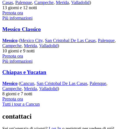
Casas
,
Palenque
,
Campeche
,
Merida
,
Valladolid
)
13 giorni e 12 notti
Prenota ora
Più informazioni
Messico Classico
Messico
(
Mexico City
,
San Cristobal De Las Casas
,
Palenque
,
Campeche
,
Merida
,
Valladolid
)
10 giorni e 9 notti
Prenota ora
Più informazioni
Chiapas e Yucatan
Messico
(
Cancun
,
San Cristobal De Las Casas
,
Palenque
,
Campeche
,
Merida
,
Valladolid
)
8 giorni e 7 notti
Prenota ora
Tutti i tour a Cancun
contattaci
Sei un'agenzia di viaggi?
Log In
o registrati per vedere di piú!