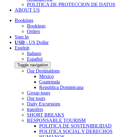
POLITICA DE PROTECCION DE DATOS
ABOUT US
Bookings
Bookings
Orders
Sign In
USD
- US Dollar
English
Italiano
Español
Toggle navigation
Our Destinations
Mexico
Guatemala
Republica Dominicana
Group tours
Our tours
Daily Excursions
transfers
SHORT BREAKS
RESPONSABLE TOURISM
POLITICA DE SOSTENIBILIDAD
POLITICA SOCIAL Y DERECHOS
HUMANOS