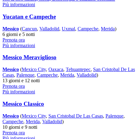
Più informazioni
Yucatan e Campeche
Messico
(
Cancun
,
Valladolid
,
Uxmal
,
Campeche
,
Merida
)
6 giorni e 5 notti
Prenota ora
Più informazioni
Messico Meraviglioso
Messico
(
Mexico City
,
Oaxaca
,
Tehuantepec
,
San Cristobal De Las
Casas
,
Palenque
,
Campeche
,
Merida
,
Valladolid
)
13 giorni e 12 notti
Prenota ora
Più informazioni
Messico Classico
Messico
(
Mexico City
,
San Cristobal De Las Casas
,
Palenque
,
Campeche
,
Merida
,
Valladolid
)
10 giorni e 9 notti
Prenota ora
Più informazioni