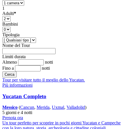
1
Adulti
*
Bambini
Tipologia
Nome del Tour
Limiti durata
Almeno
notti
Fino a
notti
Cerca
Tour per visitare tutto il meglio dello Yucatan.
Più informazioni
Yucatan Completo
Messico
(
Cancun
,
Merida
,
Uxmal
,
Valladolid
)
5 giorni e 4 notti
Prenota ora
Un tour perfetto per scoprire in pochi giorni Yucatan e Campeche
con la loro natura, storia, archeologia e cittadine coloniali.